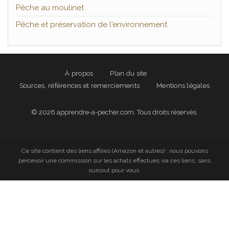
Pêche au moulinet
Pêche et préservation de l'environnement
À propos
Plan du site
Sources, références et remerciements
Mentions légales
© 2026 apprendre-a-pecher.com. Tous droits réservés.
Ce site contient des liens affilies (Amazon et autres) : nous pouvons
percevoir une commission sur les achats effectues via ces liens, sans
surcout pour vous.