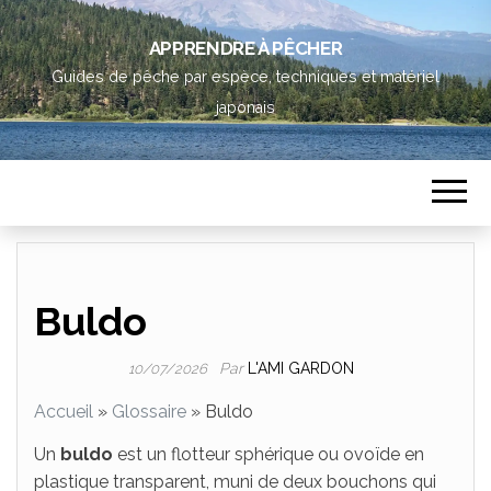
APPRENDRE À PÊCHER
Guides de pêche par espèce, techniques et matériel
japonais
Buldo
Par
L'AMI GARDON
10/07/2026
Accueil
»
Glossaire
»
Buldo
Un
buldo
est un flotteur sphérique ou ovoïde en
plastique transparent, muni de deux bouchons qui