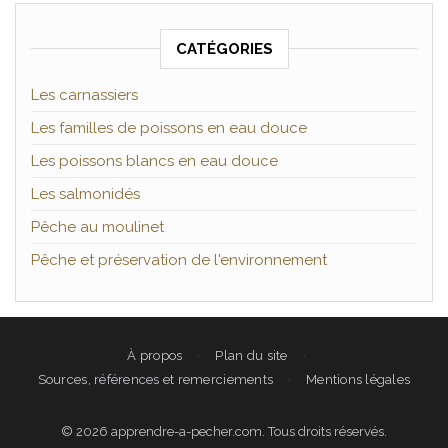
CATÉGORIES
Les carnassiers
Les familles de poissons en eau douce
Les poissons blancs en eau douce
Les salmonidés
Pêche au moulinet
Pêche et préservation de l'environnement
À propos
Plan du site
Sources, références et remerciements
Mentions légales
© 2026 apprendre-a-pecher.com. Tous droits réservés.