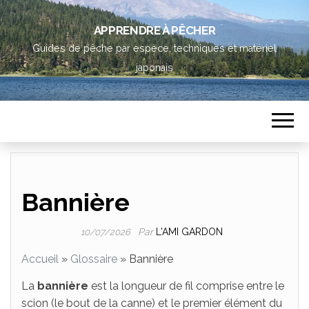
APPRENDRE À PÊCHER
Guides de pêche par espèce, techniques et matériel
japonais
Bannière
Par
L'AMI GARDON
10/07/2026
Accueil
»
Glossaire
»
Bannière
La
bannière
est la longueur de fil comprise entre le
scion (le bout de la canne) et le premier élément du