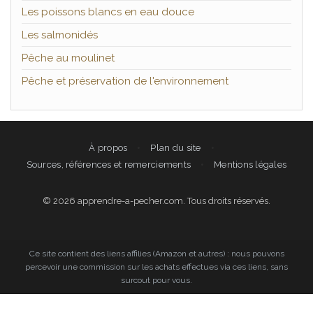
Les poissons blancs en eau douce
Les salmonidés
Pêche au moulinet
Pêche et préservation de l'environnement
À propos
Plan du site
Sources, références et remerciements
Mentions légales
© 2026 apprendre-a-pecher.com. Tous droits réservés.
Ce site contient des liens affilies (Amazon et autres) : nous pouvons
percevoir une commission sur les achats effectues via ces liens, sans
surcout pour vous.