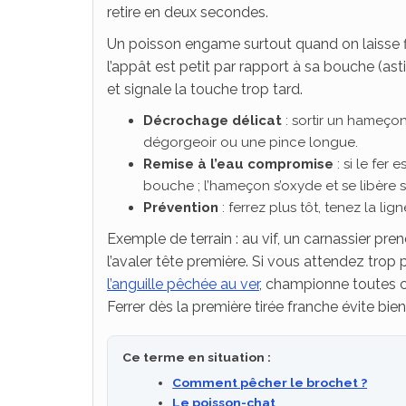
retire en deux secondes.
Un poisson engame surtout quand on laisse fi
l’appât est petit par rapport à sa bouche (ast
et signale la touche trop tard.
Décrochage délicat
: sortir un hameçon
dégorgeoir ou une pince longue.
Remise à l’eau compromise
: si le fer
bouche ; l’hameçon s’oxyde et se libère
Prévention
: ferrez plus tôt, tenez la l
Exemple de terrain : au vif, un carnassier pre
l’avaler tête première. Si vous attendez trop
l’anguille pêchée au ver
, championne toutes c
Ferrer dès la première tirée franche évite bie
Ce terme en situation :
Comment pêcher le brochet ?
Le poisson-chat