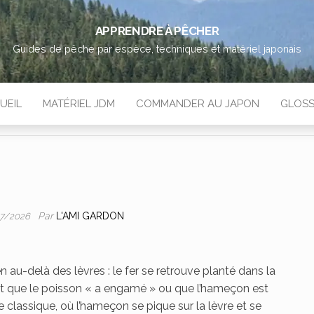
APPRENDRE À PÊCHER
Guides de pêche par espèce, techniques et matériel japonais
UEIL
MATÉRIEL JDM
COMMANDER AU JAPON
GLOSS
Par
L'AMI GARDON
07/2026
n au-delà des lèvres : le fer se retrouve planté dans la
it que le poisson « a engamé » ou que l’hameçon est
classique, où l’hameçon se pique sur la lèvre et se