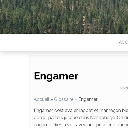
ACC
Engamer
10/
Accueil
»
Glossaire
»
Engamer
Engamer, c’est avaler l’appât et l’hameçon bie
gorge, parfois jusque dans l’œsophage. On d
engamé. Rien à voir avec une prise en bouche 