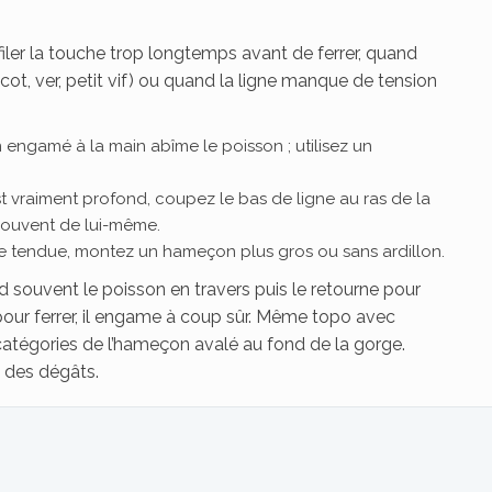
ler la touche trop longtemps avant de ferrer, quand
icot, ver, petit vif) ou quand la ligne manque de tension
 engamé à la main abîme le poisson ; utilisez un
 est vraiment profond, coupez le bas de ligne au ras de la
 souvent de lui-même.
igne tendue, montez un hameçon plus gros ou sans ardillon.
nd souvent le poisson en travers puis le retourne pour
 pour ferrer, il engame à coup sûr. Même topo avec
atégories de l’hameçon avalé au fond de la gorge.
n des dégâts.