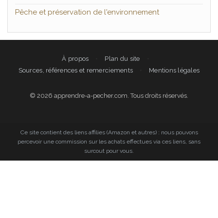
Pêche et préservation de l'environnement
À propos
Plan du site
Sources, références et remerciements
Mentions légales
© 2026 apprendre-a-pecher.com. Tous droits réservés.
Ce site contient des liens affilies (Amazon et autres) : nous pouvons
percevoir une commission sur les achats effectues via ces liens, sans
surcout pour vous.