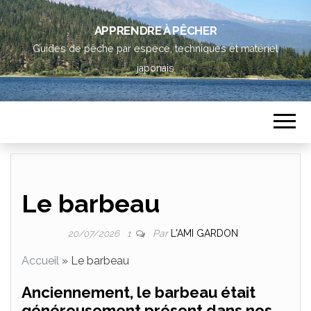
APPRENDRE À PÊCHER
Guides de pêche par espèce, techniques et matériel
japonais
Le barbeau
Par
L'AMI GARDON
20/07/2026
1
Accueil
»
Le barbeau
Anciennement, le barbeau était
généreusement présent dans nos