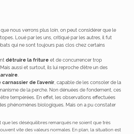
és que nous verrons plus loin, on peut considérer que le
pes. Loué par les uns, critiqué par les autres, il fut
ats qui ne sont toujours pas clos chez certains
ent
détruire la friture
et de concurrencer trop
ais aussi et surtout, ils lui reproche d’être un des
larvaire
.
le
carnassier de l’avenir
, capable de les consoler de la
u nanisme de la perche. Non dénuées de fondement, ces
être tempérées. En effet, les observations effectuées
e des phénomènes biologiques. Mais on a pu constater
ait que les déséquilibres remarqués ne soient que très
rouvent vite des valeurs normales. En plan, la situation est