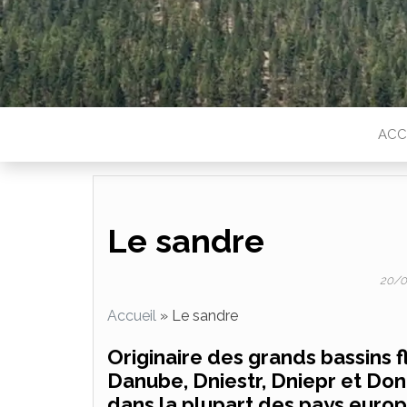
ACC
Le sandre
20/
Accueil
»
Le sandre
Originaire des grands bassins fl
Danube, Dniestr, Dniepr et Don
dans la plupart des pays europ