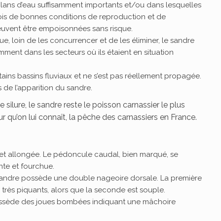
lans d’eau suffisamment importants et/ou dans lesquelles
fois de bonnes conditions de reproduction et de
euvent être empoisonnées sans risque.
que, loin de les concurrencer et de les éliminer, le sandre
amment dans les secteurs où ils étaient en situation
ains bassins fluviaux et ne s’est pas réellement propagée.
s de l’apparition du sandre.
e silure, le sandre reste le poisson carnassier le plus
ur qu’on lui connaît, la pêche des carnassiers en France.
 et allongée. Le pédoncule caudal, bien marqué, se
nte et fourchue.
 sandre possède une double nageoire dorsale. La première
très piquants, alors que la seconde est souple.
 possède des joues bombées indiquant une mâchoire