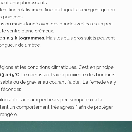
rement phosphorescents.
dentition relativement fine, de laquelle émergent quatre
s poinçons.
plus ou moins foncé avec des bandes verticales un peu
t le ventre blanc crémeux.
e
1 à 3 kilogrammes
. Mais les plus gros sujets peuvent
longueur de 1 mètre.
égions et les conditions climatiques. C’est en principe
13 à 15°C
. Le carnassier fraie à proximité des bordures
sable ou de gravier au courant faible . La femelle va y
 féconder.
ulnérable face aux pêcheurs peu scrupuleux à la
ptent un comportement très agressif afin de protéger
trangère.