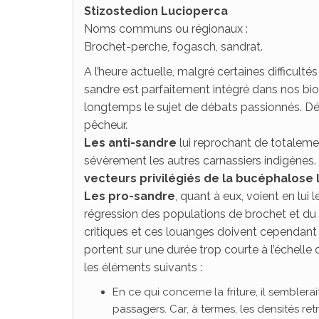
Stizostedion Lucioperca
Noms communs ou régionaux :
Brochet-perche, fogasch, sandrat.
A l’heure actuelle, malgré certaines difficult
sandre est parfaitement intégré dans nos bioto
longtemps le sujet de débats passionnés. Déb
pêcheur.
Les anti-sandre
lui reprochant de totalem
sévèrement les autres carnassiers indigènes. M
vecteurs privilégiés de la bucéphalose 
Les pro-sandre
, quant à eux, voient en lui 
régression des populations de brochet et d
critiques et ces louanges doivent cependant 
portent sur une durée trop courte à l’échell
les éléments suivants :
En ce qui concerne la friture, il sembler
passagers. Car, à termes, les densités ret