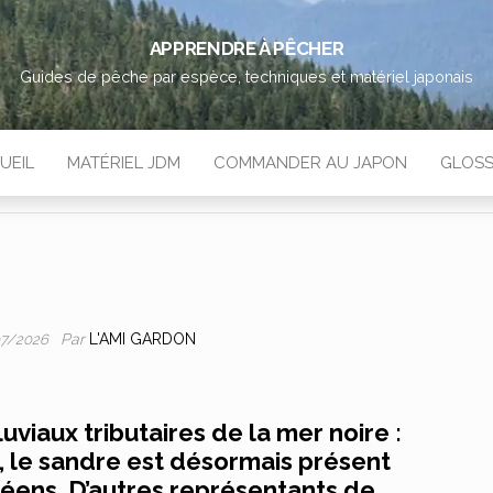
APPRENDRE À PÊCHER
Guides de pêche par espèce, techniques et matériel japonais
UEIL
MATÉRIEL JDM
COMMANDER AU JAPON
GLOSS
Par
L'AMI GARDON
07/2026
uviaux tributaires de la mer noire :
, le sandre est désormais présent
éens. D’autres représentants de