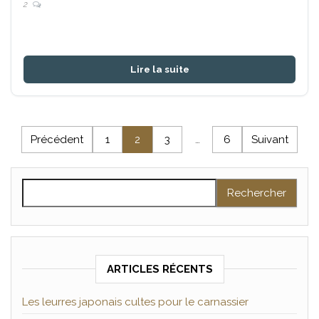
2
Lire la suite
Pagination des publications
Précédent
1
2
3
…
6
Suivant
Rechercher :
ARTICLES RÉCENTS
Les leurres japonais cultes pour le carnassier