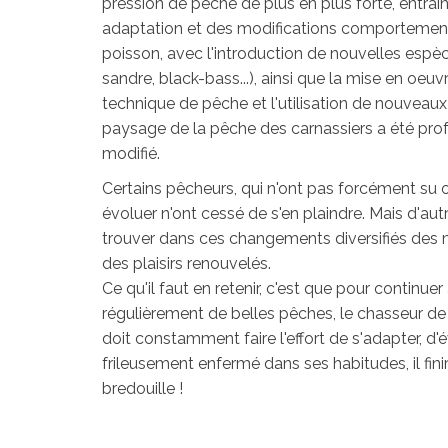
pression de pêche de plus en plus forte, entraî
adaptation et des modifications comportemen
poisson, avec l'introduction de nouvelles espèce
sandre, black-bass...), ainsi que la mise en oeu
technique de pêche et l'utilisation de nouveaux 
paysage de la pêche des carnassiers a été pr
modifié.
Certains pêcheurs, qui n'ont pas forcément su 
évoluer n'ont cessé de s'en plaindre. Mais d'aut
trouver dans ces changements diversifiés des 
des plaisirs renouvelés.
Ce qu'il faut en retenir, c'est que pour continuer 
régulièrement de belles pêches, le chasseur de
doit constamment faire l'effort de s'adapter, d'év
frileusement enfermé dans ses habitudes, il finir
bredouille !