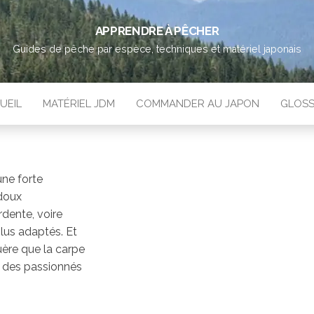
APPRENDRE À PÊCHER
Guides de pêche par espèce, techniques et matériel japonais
UEIL
MATÉRIEL JDM
COMMANDER AU JAPON
GLOSS
une forte
 doux
rdente, voire
lus adaptés. Et
guère que la carpe
n des passionnés