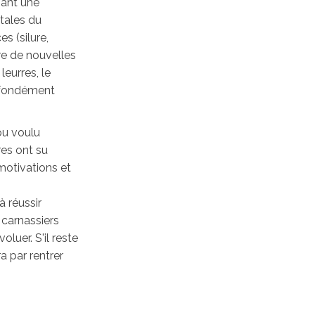
nant une
tales du
s (silure,
vre de nouvelles
leurres, le
ofondément
ou voulu
res ont su
motivations et
à réussir
 carnassiers
oluer. S'il reste
a par rentrer