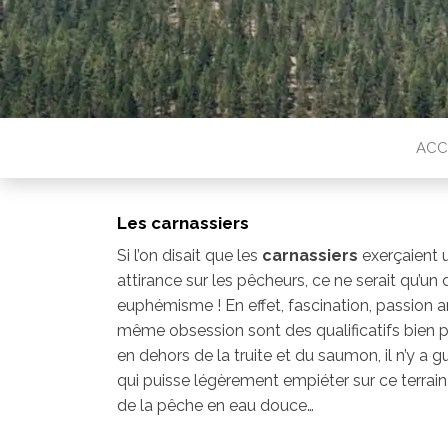
ACC
Les carnassiers
Si l’on disait que les
carnassiers
exerçaient 
attirance sur les pêcheurs, ce ne serait qu’un
euphémisme ! En effet, fascination, passion a
même obsession sont des qualificatifs bien p
en dehors de la truite et du saumon, il n’y a 
qui puisse légèrement empiéter sur ce terrai
de la pêche en eau douce…