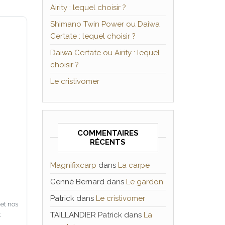
Airity : lequel choisir ?
Shimano Twin Power ou Daiwa
Certate : lequel choisir ?
Daiwa Certate ou Airity : lequel
choisir ?
Le cristivomer
COMMENTAIRES
RÉCENTS
Magnifixcarp
dans
La carpe
Genné Bernard
dans
Le gardon
Patrick
dans
Le cristivomer
 et nos
.
TAILLANDIER Patrick
dans
La