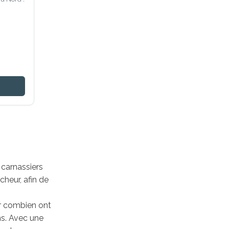
carnassiers
heur, afin de
er combien ont
ns. Avec une