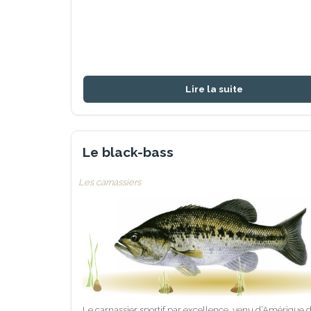
Lire la suite
Le black-bass
Les carnassiers
Le carnassier sportif par excellence, venu d’Amérique 