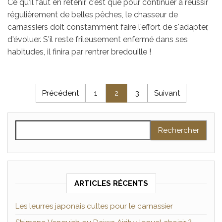
Ce qu'il faut en retenir, c'est que pour continuer à réussir
régulièrement de belles pêches, le chasseur de
carnassiers doit constamment faire l'effort de s'adapter,
d'évoluer. S'il reste frileusement enfermé dans ses
habitudes, il finira par rentrer bredouille !
Pagination des publications
Précédent
1
2
3
Suivant
Rechercher :
ARTICLES RÉCENTS
Les leurres japonais cultes pour le carnassier