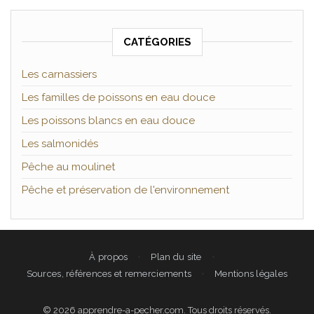
CATÉGORIES
Les carnassiers
Les familles de poissons en eau douce
Les poissons blancs en eau douce
Les salmonidés
Pêche au moulinet
Pêche et préservation de l'environnement
À propos
Plan du site
Sources, références et remerciements
Mentions légales
© 2026 apprendre-a-pecher.com. Tous droits réservés.