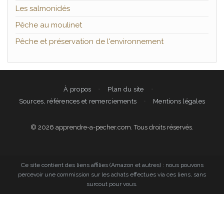
Les salmonidés
Pêche au moulinet
Pêche et préservation de l'environnement
À propos
Plan du site
Sources, références et remerciements
Mentions légales
© 2026 apprendre-a-pecher.com. Tous droits réservés.
Ce site contient des liens affilies (Amazon et autres) : nous pouvons
percevoir une commission sur les achats effectues via ces liens, sans
surcout pour vous.