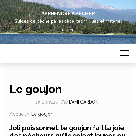
APPRENDRE À PÊCHER
Guides de pêche par espèce, techniques et matériel
japonais
Le goujon
Par
L'AMI GARDON
20/07/2026
Accueil
»
Le goujon
Joli poissonnet, le goujon fait la joie
des pêcheurs qu’ils soient jeunes ou