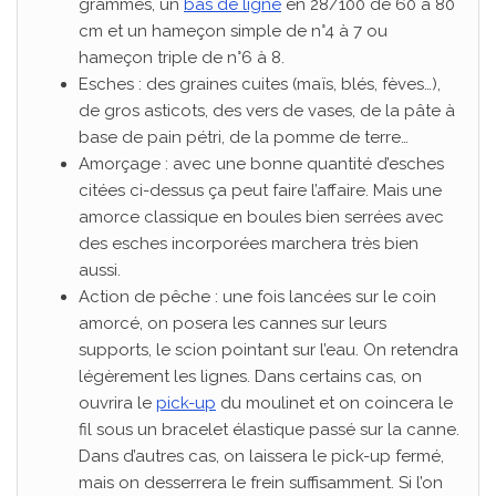
grammes, un
bas de ligne
en 28/100 de 60 à 80
cm et un hameçon simple de n°4 à 7 ou
hameçon triple de n°6 à 8.
Esches : des graines cuites (maïs, blés, fèves…),
de gros asticots, des vers de vases, de la pâte à
base de pain pétri, de la pomme de terre…
Amorçage : avec une bonne quantité d’esches
citées ci-dessus ça peut faire l’affaire. Mais une
amorce classique en boules bien serrées avec
des esches incorporées marchera très bien
aussi.
Action de pêche : une fois lancées sur le coin
amorcé, on posera les cannes sur leurs
supports, le scion pointant sur l’eau. On retendra
légèrement les lignes. Dans certains cas, on
ouvrira le
pick-up
du moulinet et on coincera le
fil sous un bracelet élastique passé sur la canne.
Dans d’autres cas, on laissera le pick-up fermé,
mais on desserrera le frein suffisamment. Si l’on