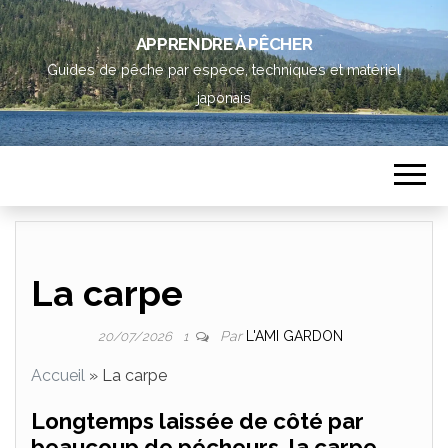
APPRENDRE À PÊCHER
Guides de pêche par espèce, techniques et matériel
japonais
La carpe
Par
L'AMI GARDON
20/07/2026
1
Accueil
»
La carpe
Longtemps laissée de côté par
beaucoup de pécheurs, la carpe